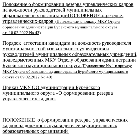
П
оложение
о формировании резерва управленческих
кадров
на должности
руководителей муниципальных
образовательных организаций
ПОЛОЖЕНИЕ-о-резерве-
управленческих-кадров
(
Приложение
к приказу МКУ Отдела
образования
администрации Бурейского
муниципального округа
от
_
10.02.2022
No
43)
Порядок
аттестации кандидата на должность руководителя
муниципального
образовательного учреждения и
руководителей муниципальных
образовательных учреждений,
подведомственных МКУ Отделу образования
администрации
Бурейского муниципального округа
(
Приложение No 1
к приказу
МКУ Отдела образования
администрации Бурейского
муниципального
округа
от 09.02.2022 No 40)
Приказ МКУ ОО администрации Бурейского
муниципального округа
«О
формировании резерва
управленческих кадров
«
ПОЛОЖЕНИЕ о формировании резерва управленческих
кадров на должность руководителей муниципальных
образовательных организаций