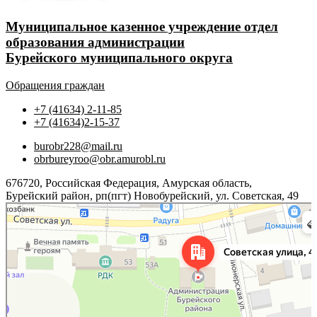
Муниципальное казенное учреждение отдел
образования администрации
Бурейского муниципального округа
Обращения граждан
+7 (41634) 2-11-85
+7 (41634)2-15-37
burobr228@mail.ru
obrbureyroo@obr.amurobl.ru
676720, Российская Федерация, Амурская область,
Бурейский район, рп(пгт) Новобурейский, ул. Советская, 49
Яндекс.Карты
Советская улица, 49 — Яндекс.Карты