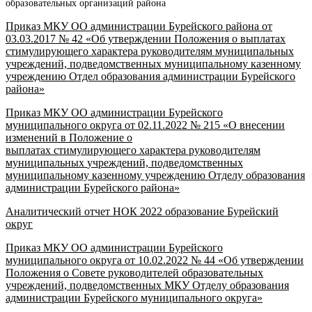
образовательных организаций района
Приказ МКУ ОО администрации Бурейского района от
03.03.2017 № 42
«Об утверждении
Положения
о
в
ыплат
ах
стимулирующего хара
ктера
руководителям муниципальных
учреждений, подведомственных
муниципальному казенному
учреждению
О
тдел образования администрации
Бурейского
района»
Приказ МКУ ОО администрации Бурейского
муниципального округа от 02.11.2022 № 215 «
О внесении
изменений
в Положение о
выплатах стимулирующего характера
руководителям
муниципальных
учреждений, подведомственных
муниципальному казенному учреждению
Отделу образования
администрации
Бурейского района»
Аналитический отчет НОК 2022 образование Бурейский
округ
Приказ МКУ ОО администрации Бурейского
муниципального округа от 10.02.2022 № 44
«Об утверждении
Положения
о Совете руководителей
образовательных
учреждений,
подведомственных МКУ Отделу
образования
администрации
Бурейского
муниципального округа»