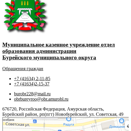
Муниципальное казенное учреждение отдел
образования администрации
Бурейского муниципального округа
Обращения граждан
+7 (41634) 2-11-85
+7 (41634)2-15-37
burobr228@mail.ru
obrbureyroo@obr.amurobl.ru
676720, Российская Федерация, Амурская область,
Бурейский район, рп(пгт) Новобурейский, ул. Советская, 49
Яндекс.Карты
Советская улица, 49 — Яндекс.Карты