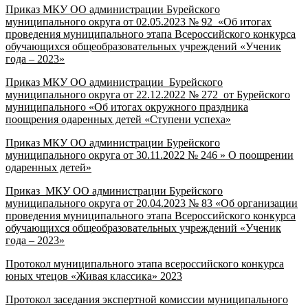
Приказ МКУ ОО администрации Бурейского
муниципального округа от 02.05.2023 № 92 «
Об
итогах
проведения
муниципаль
ного
этапа
Всероссийского
конкурса
обучающихся
общеобразовательных
учреждений
«Ученик
года
–
2023
»
Приказ МКУ ОО администрации Бурейского
муниципального округа от 22.12.2022 № 272 от Бурейского
муниципального «
О
б
итогах
окружного
праздника
поощрения одаренных детей
«Ступени
успеха»
Приказ МКУ ОО администрации Бурейского
муниципального округа от 30.11.2022 № 246 »
О поощрении
одаренных детей»
Приказ МКУ ОО администрации Бурейского
муниципального округа от 20.04.2023 № 83 «
Об
организации
проведения
муниципального
этапа
Всероссийского
конкурса
обучающихся
общеобразовательных
учреждений
«Ученик
года
–
2023
»
Протокол муниципального этапа всероссийского конкурса
юных чтецов «Живая классика» 2023
Протокол заседания экспертной комиссии муниципального