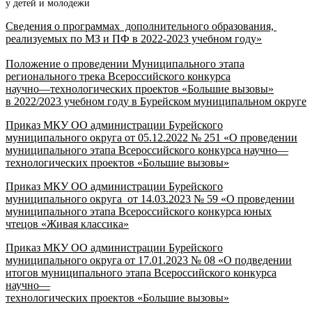
у детей и молодежи
Сведения о программах
дополнительного образования,
реализуемых по МЗ и ПФ в 2022-2023 учебном году»
П
оложение
о
проведении
Муниципального этапа
регионального
трека
Всероссийского конкурса
научно
—
технологических проектов
«Большие
вызовы»
в 2022
/
2023 учебном году
в
Бурейском муниципальном округе
Приказ МКУ ОО администрации Бурейского
муниципального округа от 05.12.2022 № 251
«О
проведении
муниципального
этапа
Всероссийского
конкурса
научно
—
технологических проектов «Большие
вызовы»
Приказ МКУ ОО администрации Бурейского
муниципального округа от 14.03.2023 № 59 «
О
проведении
муниципального
этапа
Всеро
ссийского
конкурса
ю
ных
чтецов
«
Живая классика
»
Приказ МКУ ОО администрации Бурейского
муниципального округа от 17.01.2023 № 08 «
О
подведении
итогов
муниципального
этапа
Всероссийского
конкурса
научно
—
технологических проектов
«Большие вызовы»