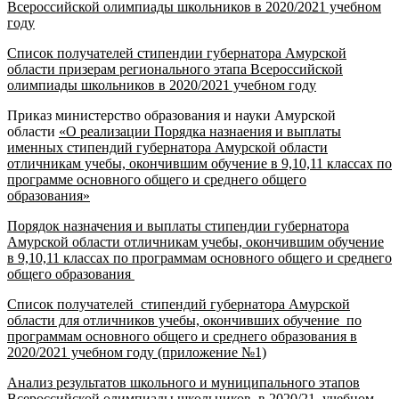
Всероссийской олимпиады школьников в 2020/2021 учебном
году
Список получателей стипендии губернатора Амурской
области призерам регионального этапа Всероссийской
олимпиады школьников в 2020/2021 учебном году
Приказ министерство образования и науки Амурской
области
«О реализации Порядка назнаения и выплаты
именных стипендий губернатора Амурской области
отличникам учебы, окончившим обучение в 9,10,11 классах по
программе основного общего и среднего общего
образования»
Порядок назначения и выплаты стипендии губернатора
Амурской области отличникам учебы, окончившим обучение
в 9,10,11 классах по программам основного общего и среднего
общего образования
Cписок получателей стипендий губернатора Амурской
области для отличников учебы, окончивших обучение по
программам основного общего и среднего образования в
2020/2021 учебном году (приложение №1)
Анализ результатов школьного и муниципального этапов
Всероссийской олимпиады школьников в 2020/21 учебном