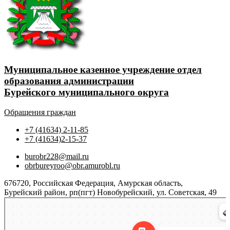
Муниципальное казенное учреждение отдел
образования администрации
Бурейского муниципального округа
Обращения граждан
+7 (41634) 2-11-85
+7 (41634)2-15-37
burobr228@mail.ru
obrbureyroo@obr.amurobl.ru
676720, Российская Федерация, Амурская область,
Бурейский район, рп(пгт) Новобурейский, ул. Советская, 49
Яндекс.Карты
Советская улица, 49 — Яндекс.Карты