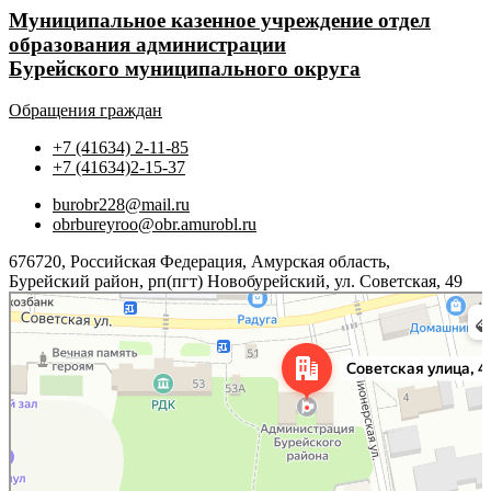
Муниципальное казенное учреждение отдел
образования администрации
Бурейского муниципального округа
Обращения граждан
+7 (41634) 2-11-85
+7 (41634)2-15-37
burobr228@mail.ru
obrbureyroo@obr.amurobl.ru
676720, Российская Федерация, Амурская область,
Бурейский район, рп(пгт) Новобурейский, ул. Советская, 49
Яндекс.Карты
Советская улица, 49 — Яндекс.Карты