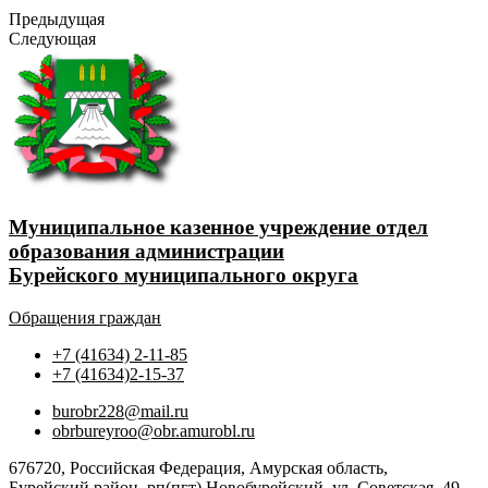
Предыдущая
Следующая
Муниципальное казенное учреждение отдел
образования администрации
Бурейского муниципального округа
Обращения граждан
+7 (41634) 2-11-85
+7 (41634)2-15-37
burobr228@mail.ru
obrbureyroo@obr.amurobl.ru
676720, Российская Федерация, Амурская область,
Бурейский район, рп(пгт) Новобурейский, ул. Советская, 49