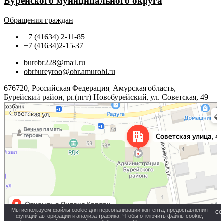
Бурейского муниципального округа
Обращения граждан
+7 (41634) 2-11-85
+7 (41634)2-15-37
burobr228@mail.ru
obrbureyroo@obr.amurobl.ru
676720, Российская Федерация, Амурская область,
Бурейский район, рп(пгт) Новобурейский, ул. Советская, 49
Яндекс.Карты
Советская улица, 49 — Яндекс.Карты
Мы используем файлы cookie для персонализации контента, предоставления
С
функций авторизации и анализа трафика. Чтобы отключить файлы cookie,