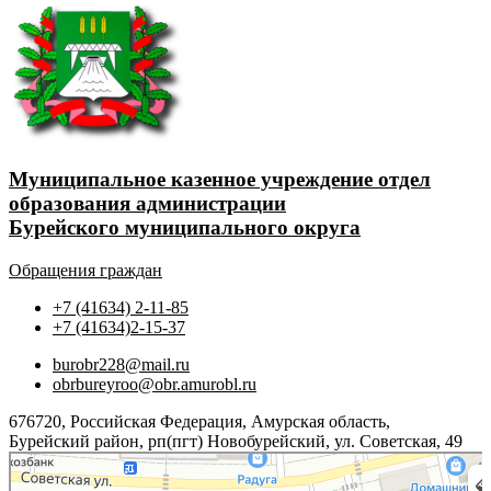
Муниципальное казенное учреждение отдел
образования администрации
Бурейского муниципального округа
Обращения граждан
+7 (41634) 2-11-85
+7 (41634)2-15-37
burobr228@mail.ru
obrbureyroo@obr.amurobl.ru
676720, Российская Федерация, Амурская область,
Бурейский район, рп(пгт) Новобурейский, ул. Советская, 49
Яндекс.Карты
Советская улица, 49 — Яндекс.Карты