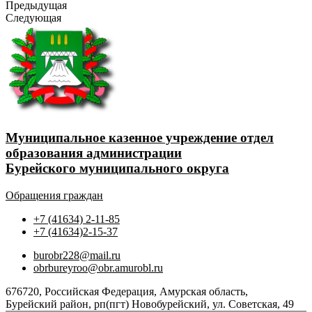
Предыдущая
Следующая
Муниципальное казенное учреждение отдел
образования администрации
Бурейского муниципального округа
Обращения граждан
+7 (41634) 2-11-85
+7 (41634)2-15-37
burobr228@mail.ru
obrbureyroo@obr.amurobl.ru
676720, Российская Федерация, Амурская область,
Бурейский район, рп(пгт) Новобурейский, ул. Советская, 49