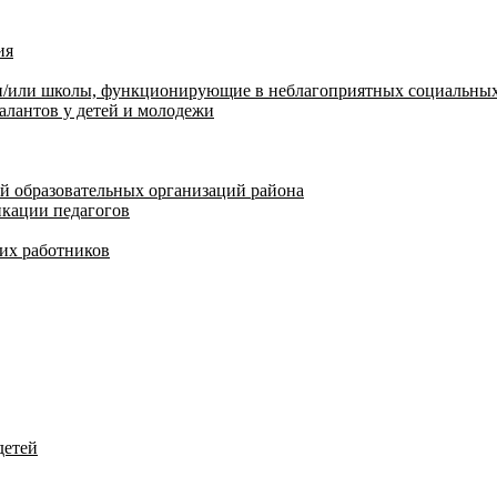
ия
 и/или школы, функционирующие в неблагоприятных социальных
алантов у детей и молодежи
й образовательных организаций района
кации педагогов
их работников
детей