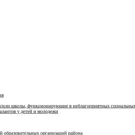
ия
 и/или школы, функционирующие в неблагоприятных социальных
алантов у детей и молодежи
й образовательных организаций района